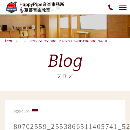
home
80702559_2553866511405741_5288512623065694208_n
Blog
ブログ
2020.01.06
80702559_2553866511405741_5