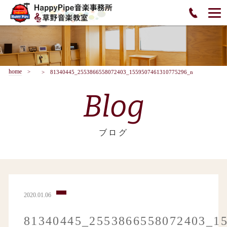
home
81340445_2553866558072403_1559507461310775296_n
Blog
ブログ
2020.01.06
81340445_2553866558072403_1