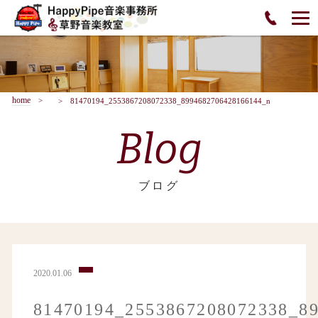
home
81470194_2553867208072338_8994682706428166144_n
Blog
ブログ
2020.01.06
81470194_2553867208072338_8