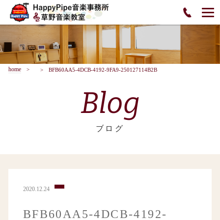
home
BFB60AA5-4DCB-4192-9FA9-250127114B2B
Blog
ブログ
2020.12.24
BFB60AA5-4DCB-4192-