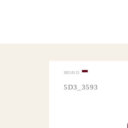
2021.01.15
5D3_3593