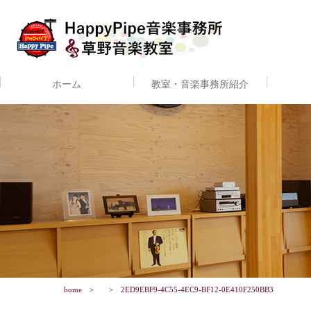
ホーム
教室・音楽事務所紹介
home
2ED9EBF9-4C55-4EC9-BF12-0E410F250BB3