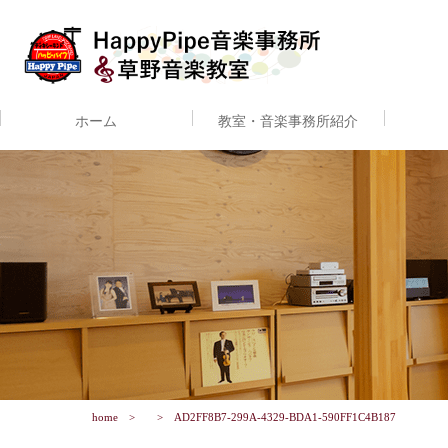
ホーム
教室・音楽事務所紹介
home
AD2FF8B7-299A-4329-BDA1-590FF1C4B187