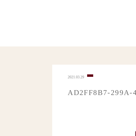
2021.03.29
AD2FF8B7-299A-