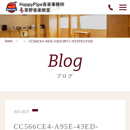
home
CC566CE4-A95E-43ED-BF57-2FCEF621F260
Blog
ブログ
2021.10.27
CC566CE4-A95E-43ED-