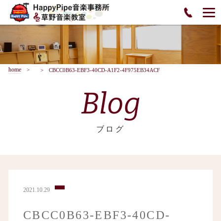
home
CBCC0B63-EBF3-40CD-A1F2-4F975EB34ACF
Blog
ブログ
2021.10.29
CBCC0B63-EBF3-40CD-