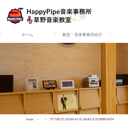
ホーム
教室・音楽事務所紹介
home
7F75DC3C-D3A8-411E-A6AE-E2E38B850454